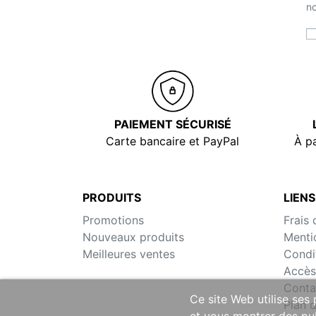
no
PAIEMENT SÉCURISÉ
Carte bancaire et PayPal
À pa
PRODUITS
LIENS
Promotions
Frais 
Nouveaux produits
Menti
Meilleures ventes
Condi
Accès
Conta
Ce site Web utilise ses
Plan d