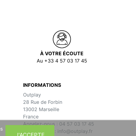
À VOTRE ÉCOUTE
Au +33 4 57 03 17 45
INFORMATIONS
Outplay
28 Rue de Forbin
13002 Marseille
France
Appelez-nous :
04 57 03 17 45
es
Écrivez-nous :
info@outplay.fr
J'ACCEPTE