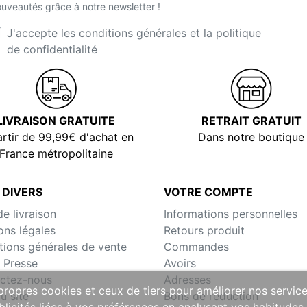
uveautés grâce à notre newsletter !
J'accepte les conditions générales et la politique
de confidentialité
LIVRAISON GRATUITE
RETRAIT GRATUIT
rtir de 99,99€ d'achat en
Dans notre boutique
France métropolitaine
 DIVERS
VOTRE COMPTE
de livraison
Informations personnelles
ons légales
Retours produit
tions générales de vente
Commandes
 Presse
Avoirs
ctez-nous
Adresses
 propres cookies et ceux de tiers pour améliorer nos servic
u site
Bons de réduction