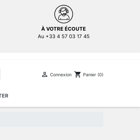
À VOTRE ÉCOUTE
Au +33 4 57 03 17 45

shopping_cart
Connexion
Panier
(0)
TER
E
E
AFFICHES DE FILMS
AFFICHES DE FILMS