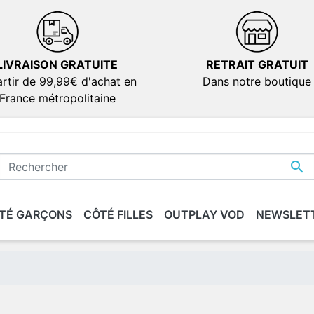
LIVRAISON GRATUITE
RETRAIT GRATUIT
rtir de 99,99€ d'achat en
Dans notre boutique
France métropolitaine

TÉ GARÇONS
CÔTÉ FILLES
OUTPLAY VOD
NEWSLET
IONS
IONS
SÉRIES
SÉRIES
DOCUMENTAIRES
DOCUMENTAIRES
VERSION FRANÇAIS
VERSION FRANÇAIS
dies
dies
ion
ion