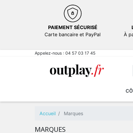
PAIEMENT SÉCURISÉ
Carte bancaire et PayPal
À pa
Appelez-nous :
04 57 03 17 45
CÔ
NOUVEAUTÉS
NOUVEAUTÉS
EN PROMOTION
EN PROMOTION
FICT
FICT
Comé
Comé
Accueil
Marques
Emot
Emot
Sexy
Sexy
MARQUES