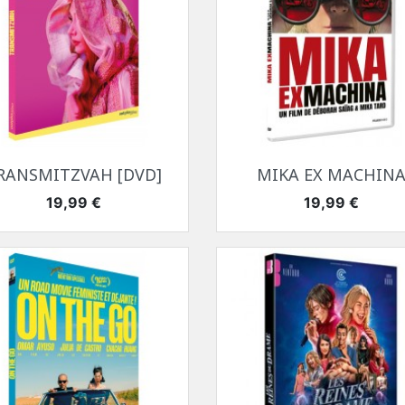
Aperçu rapide
Aperçu rapide


RANSMITZVAH [DVD]
MIKA EX MACHIN
Prix
Prix
19,99 €
19,99 €