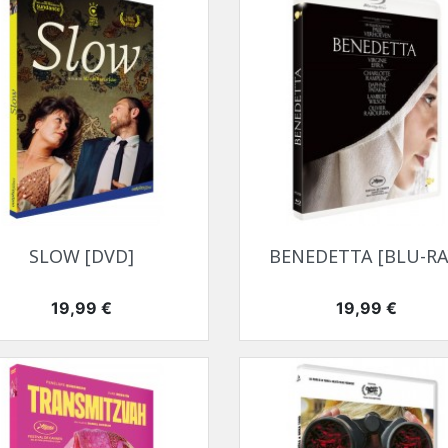
Aperçu rapide
Aperçu rapide


SLOW [DVD]
BENEDETTA [BLU-RA
Prix
Prix
19,99 €
19,99 €