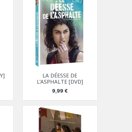
Aperçu rapide

Y]
LA DÉESSE DE
L'ASPHALTE [DVD]
Prix
9,99 €