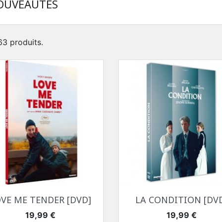
OUVEAUTÉS
 63 produits.
Aperçu rapide
Aperçu rapide


VE ME TENDER [DVD]
LA CONDITION [DV
Prix
Prix
19,99 €
19,99 €