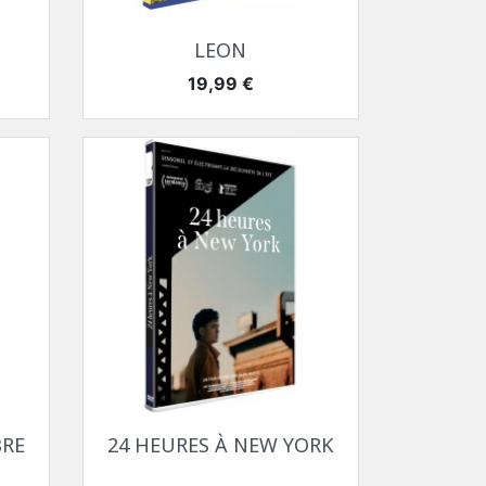
Aperçu rapide

LEON
Prix
19,99 €
Aperçu rapide

BRE
24 HEURES À NEW YORK