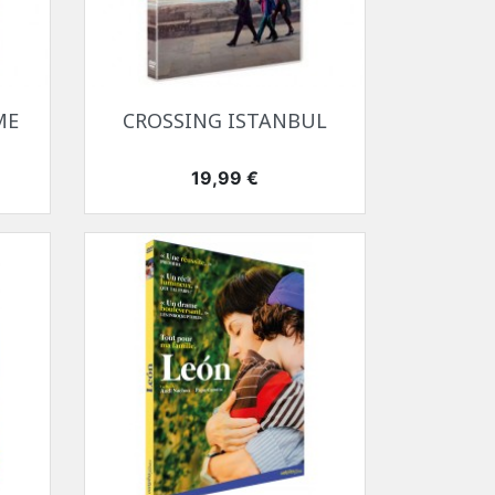
Aperçu rapide

ME
CROSSING ISTANBUL
Prix
19,99 €