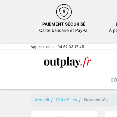
PAIEMENT SÉCURISÉ
Carte bancaire et PayPal
À pa
Appelez-nous :
04 57 03 17 45
CÔ
NOUVEAUTÉS
NOUVEAUTÉS
EN PROMOTION
EN PROMOTION
FICT
FICT
Comé
Comé
Accueil
Côté Filles
Nouveautés
Emot
Emot
Sexy
Sexy