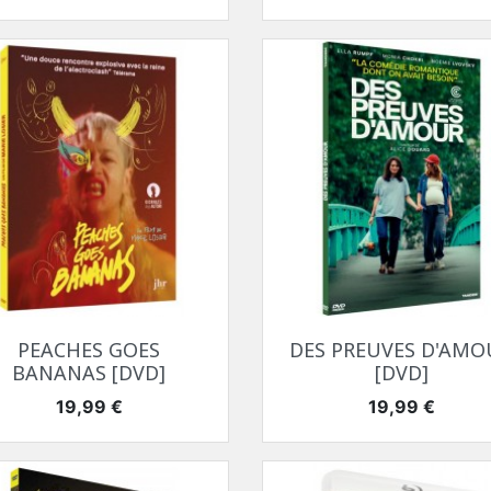
Aperçu rapide
Aperçu rapide


PEACHES GOES
DES PREUVES D'AMO
BANANAS [DVD]
[DVD]
Prix
Prix
19,99 €
19,99 €