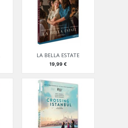
Aperçu rapide

A
LA BELLA ESTATE
Prix
19,99 €