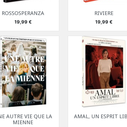
Aperçu rapide
Aperçu rapide


ROSSOSPERANZA
RIVIERE
Prix
Prix
19,99 €
19,99 €
Aperçu rapide
Aperçu rapide


E AUTRE VIE QUE LA
AMAL, UN ESPRIT LI
MIENNE