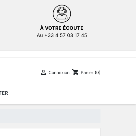
À VOTRE ÉCOUTE
Au +33 4 57 03 17 45

shopping_cart
Connexion
Panier
(0)
TER
E
E
AFFICHES DE FILMS
AFFICHES DE FILMS