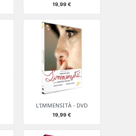
Prix
19,99 €
Aperçu rapide

L'IMMENSITÀ - DVD
Prix
19,99 €