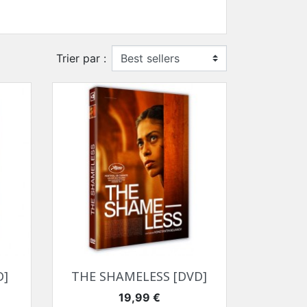
Trier par :
Aperçu rapide

D]
THE SHAMELESS [DVD]
Prix
19,99 €