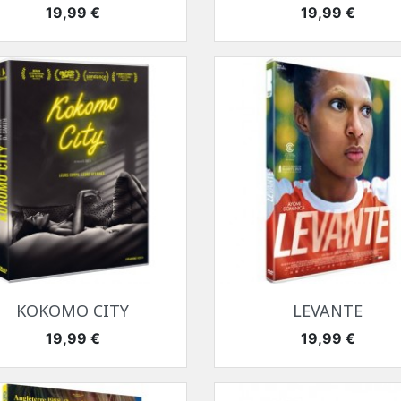
Prix
Prix
19,99 €
19,99 €
Aperçu rapide
Aperçu rapide


KOKOMO CITY
LEVANTE
Prix
Prix
19,99 €
19,99 €