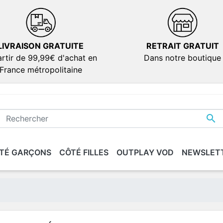
LIVRAISON GRATUITE
RETRAIT GRATUIT
rtir de 99,99€ d'achat en
Dans notre boutique
France métropolitaine

TÉ GARÇONS
CÔTÉ FILLES
OUTPLAY VOD
NEWSLET
IONS
IONS
SÉRIES
SÉRIES
DOCUMENTAIRES
DOCUMENTAIRES
VERSION FRANÇAIS
VERSION FRANÇAIS
dies
dies
ion
ion