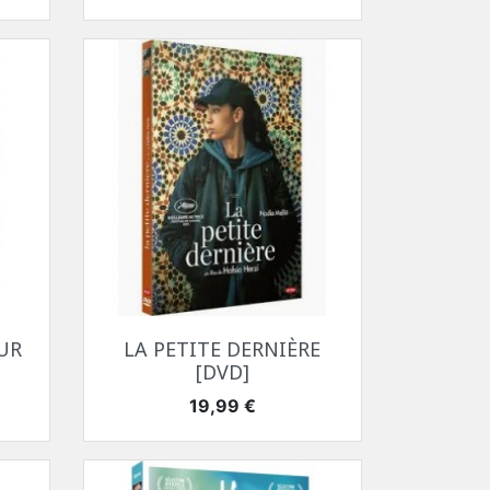
Aperçu rapide

UR
LA PETITE DERNIÈRE
[DVD]
Prix
19,99 €