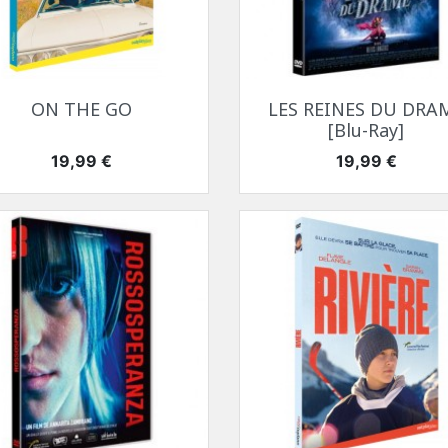
Aperçu rapide
Aperçu rapide


ON THE GO
LES REINES DU DRA
[Blu-Ray]
Prix
Prix
19,99 €
19,99 €