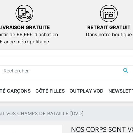
LIVRAISON GRATUITE
RETRAIT GRATUIT
rtir de 99,99€ d'achat en
Dans notre boutique
France métropolitaine

TÉ GARÇONS
CÔTÉ FILLES
OUTPLAY VOD
NEWSLET
IONS
IONS
SÉRIES
SÉRIES
DOCUMENTAIRES
DOCUMENTAIRES
VERSION FRANÇAIS
VERSION FRANÇAIS
dies
dies
T VOS CHAMPS DE BATAILLE [DVD]
ion
ion
NOS CORPS SONT V