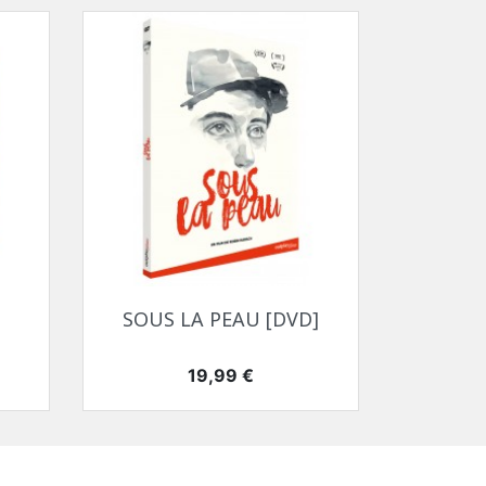
Aperçu rapide

SOUS LA PEAU [DVD]
Prix
19,99 €