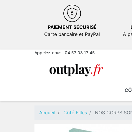
PAIEMENT SÉCURISÉ
Carte bancaire et PayPal
À pa
Appelez-nous :
04 57 03 17 45
CÔ
NOUVEAUTÉS
NOUVEAUTÉS
EN PROMOTION
EN PROMOTION
FICT
FICT
Comé
Comé
Accueil
Côté Filles
NOS CORPS SON
Emot
Emot
Sexy
Sexy