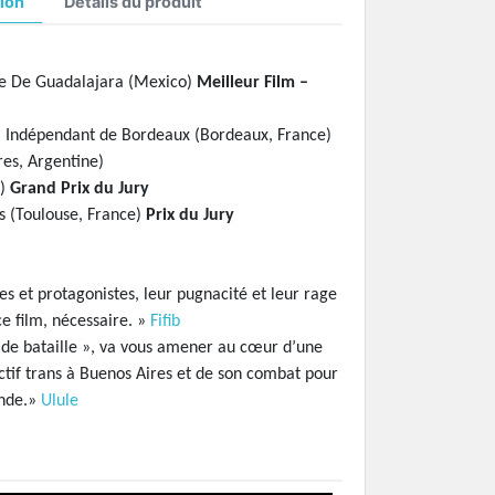
ion
Détails du produit
ine De Guadalajara (Mexico)
Meilleur Film –
lm Indépendant de Bordeaux (Bordeaux, France)
res, Argentine)
e)
Grand Prix du Jury
s (Toulouse, France)
Prix du Jury
tes et protagonistes, leur pugnacité et leur rage
ce film, nécessaire. »
Fifib
 de bataille », va vous amener au cœur d’une
lectif trans à Buenos Aires et de son combat pour
onde.»
Ulule