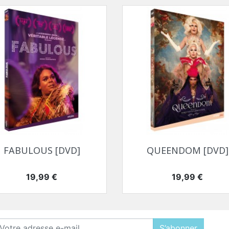
Aperçu rapide
Aperçu rapide


FABULOUS [DVD]
QUEENDOM [DVD]
Prix
Prix
19,99 €
19,99 €
S’abonner