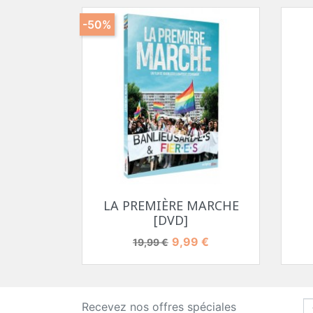
-50%
Aperçu rapide

LA PREMIÈRE MARCHE
[DVD]
Prix de base
Prix
9,99 €
19,99 €
Recevez nos offres spéciales