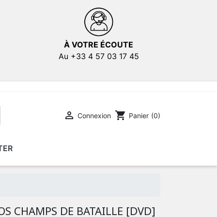
À VOTRE ÉCOUTE
Au +33 4 57 03 17 45

shopping_cart
Connexion
Panier
(0)
TER
E
E
AFFICHES DE FILMS
AFFICHES DE FILMS
OS CHAMPS DE BATAILLE [DVD]