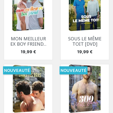
MON MEILLEUR
SOUS LE MÊME
EX BOY FRIEND...
TOIT [DVD]
Prix
Prix
19,99 €
19,99 €
NOUVEAUTÉ
NOUVEAUTÉ