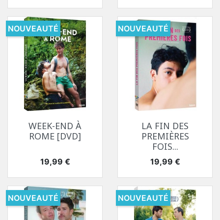
NOUVEAUTÉ
NOUVEAUTÉ
WEEK-END À
LA FIN DES
ROME [DVD]
PREMIÈRES
FOIS...
Prix
Prix
19,99 €
19,99 €
NOUVEAUTÉ
NOUVEAUTÉ