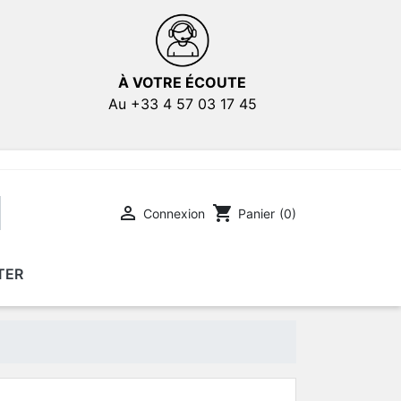
À VOTRE ÉCOUTE
Au +33 4 57 03 17 45

shopping_cart
Connexion
Panier
(0)
TER
E
E
AFFICHES DE FILMS
AFFICHES DE FILMS