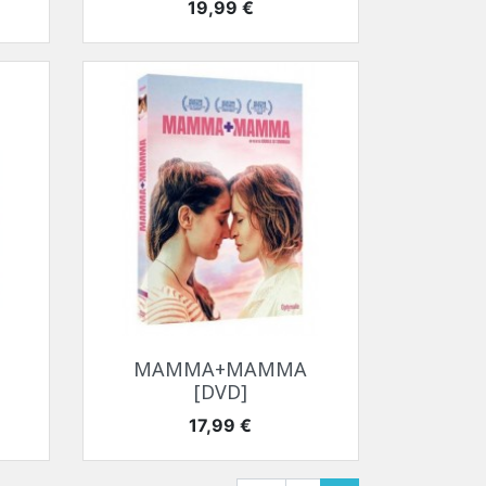
Prix
19,99 €
Aperçu rapide

MAMMA+MAMMA
[DVD]
Prix
17,99 €