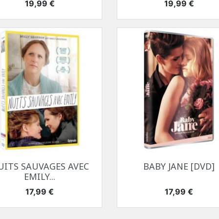
Prix
Prix
19,99 €
19,99 €
Aperçu rapide
Aperçu rapide


UITS SAUVAGES AVEC
BABY JANE [DVD]
EMILY...
Prix
Prix
17,99 €
17,99 €