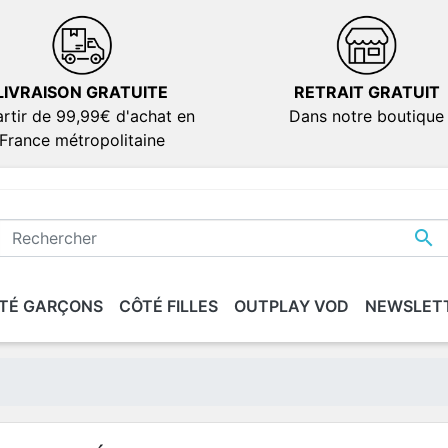
LIVRAISON GRATUITE
RETRAIT GRATUIT
rtir de 99,99€ d'achat en
Dans notre boutique
France métropolitaine

TÉ GARÇONS
CÔTÉ FILLES
OUTPLAY VOD
NEWSLET
IONS
IONS
SÉRIES
SÉRIES
DOCUMENTAIRES
DOCUMENTAIRES
VERSION FRANÇAIS
VERSION FRANÇAIS
dies
dies
ion
ion