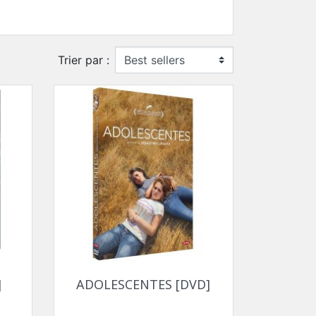
Trier par :
Aperçu rapide

]
ADOLESCENTES [DVD]