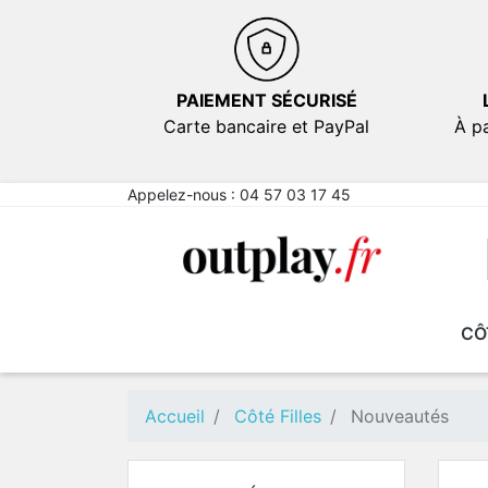
PAIEMENT SÉCURISÉ
Carte bancaire et PayPal
À pa
Appelez-nous :
04 57 03 17 45
CÔ
NOUVEAUTÉS
NOUVEAUTÉS
EN PROMOTION
EN PROMOTION
FICT
FICT
Comé
Comé
Accueil
Côté Filles
Nouveautés
Emot
Emot
Sexy
Sexy