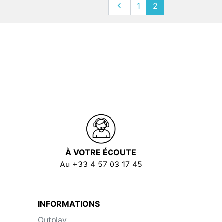
Précédent

1
2
À VOTRE ÉCOUTE
Au +33 4 57 03 17 45
INFORMATIONS
Outplay