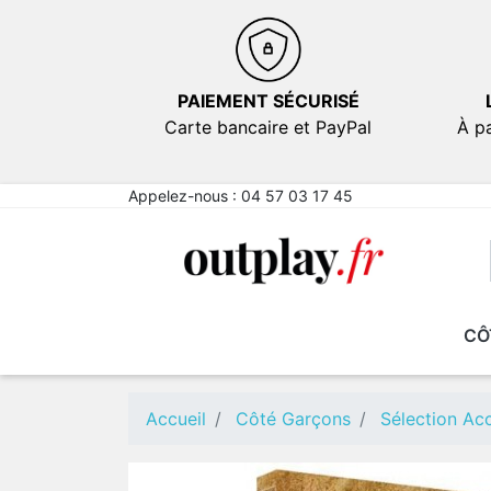
PAIEMENT SÉCURISÉ
Carte bancaire et PayPal
À pa
Appelez-nous :
04 57 03 17 45
CÔ
NOUVEAUTÉS
NOUVEAUTÉS
EN PROMOTION
EN PROMOTION
FICT
FICT
Comé
Comé
Accueil
Côté Garçons
Sélection Acc
Emot
Emot
Sexy
Sexy