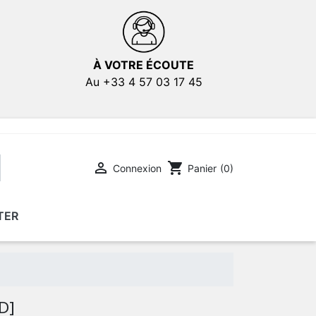
À VOTRE ÉCOUTE
Au +33 4 57 03 17 45

shopping_cart
Connexion
Panier
(0)
TER
E
E
AFFICHES DE FILMS
AFFICHES DE FILMS
D]