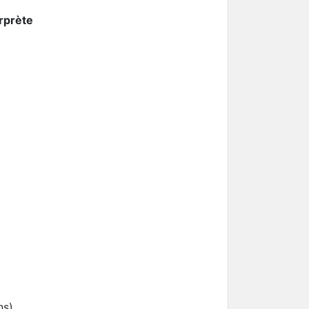
rprète
ns)