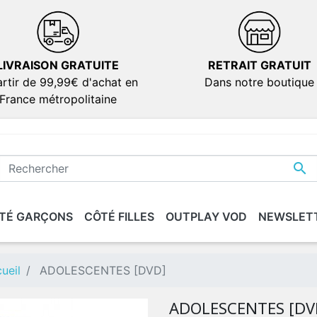
LIVRAISON GRATUITE
RETRAIT GRATUIT
rtir de 99,99€ d'achat en
Dans notre boutique
France métropolitaine

TÉ GARÇONS
CÔTÉ FILLES
OUTPLAY VOD
NEWSLET
IONS
IONS
SÉRIES
SÉRIES
DOCUMENTAIRES
DOCUMENTAIRES
VERSION FRANÇAIS
VERSION FRANÇAIS
dies
dies
ueil
ADOLESCENTES [DVD]
ion
ion
ADOLESCENTES [DV