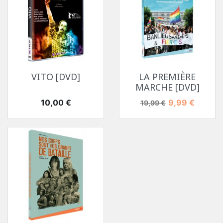
VITO [DVD]
LA PREMIÈRE
MARCHE [DVD]
Prix
Prix de base
Prix
10,00 €
9,99 €
19,99 €