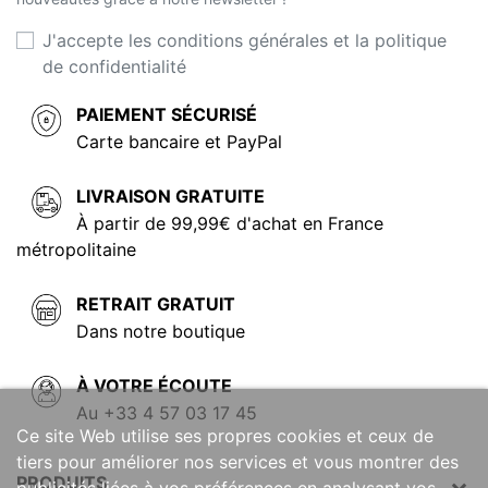
J'accepte les conditions générales et la politique
de confidentialité
PAIEMENT SÉCURISÉ
Carte bancaire et PayPal
LIVRAISON GRATUITE
À partir de 99,99€ d'achat en France
métropolitaine
RETRAIT GRATUIT
Dans notre boutique
À VOTRE ÉCOUTE
Au +33 4 57 03 17 45
Ce site Web utilise ses propres cookies et ceux de
tiers pour améliorer nos services et vous montrer des
PRODUITS