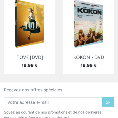
TOVE [DVD]
KOKON - DVD
Prix
Prix
19,99 €
19,99 €
Recevez nos offres spéciales
ok
Soyez au courant de nos promotions et de nos dernières
nouveautés grâce à notre newsletter !