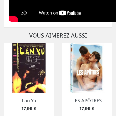
VOUS AIMEREZ AUSSI
Lan Yu
LES APÔTRES
Prix
Prix
17,99 €
17,99 €