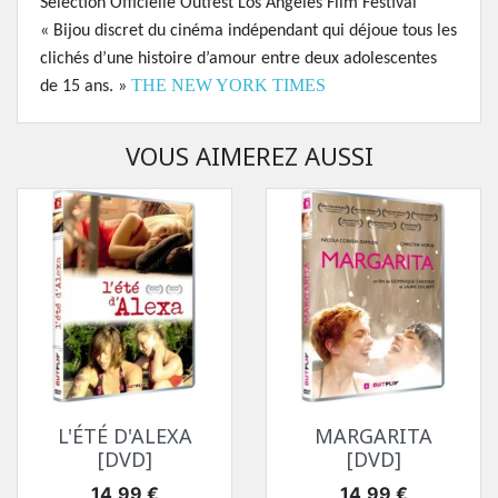
Sélection Officielle Outfest Los Angeles Film Festival
« Bijou discret du cinéma indépendant qui déjoue tous les
clichés d’une histoire d’amour entre deux adolescentes
THE NEW YORK TIMES
de 15 ans. »
VOUS AIMEREZ AUSSI
L'ÉTÉ D'ALEXA
MARGARITA
[DVD]
[DVD]
Prix
Prix
14,99 €
14,99 €