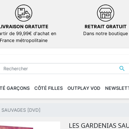
LIVRAISON GRATUITE
RETRAIT GRATUIT
rtir de 99,99€ d'achat en
Dans notre boutique
France métropolitaine

TÉ GARÇONS
CÔTÉ FILLES
OUTPLAY VOD
NEWSLET
IONS
IONS
SÉRIES
SÉRIES
DOCUMENTAIRES
DOCUMENTAIRES
VERSION FRANÇAIS
VERSION FRANÇAIS
dies
dies
 SAUVAGES [DVD]
ion
ion
LES GARDENIAS SA