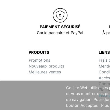
PAIEMENT SÉCURISÉ
Carte bancaire et PayPal
À pa
PRODUITS
LIENS
Promotions
Frais 
Nouveaux produits
Menti
Meilleures ventes
Condi
Accès
Conta
Ce site Web utilise ses
Plan d
et vous montrer des pub
Inscr
de navigation. Pour don
bouton Accepter.
Plus