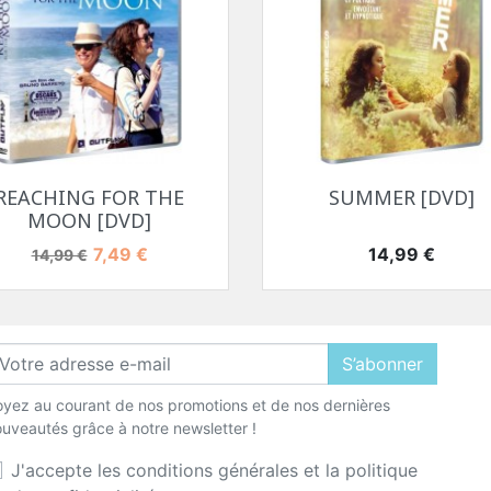
Aperçu rapide
Aperçu rapide


REACHING FOR THE
SUMMER [DVD]
MOON [DVD]
Prix de base
Prix
Prix
7,49 €
14,99 €
14,99 €
S’abonner
yez au courant de nos promotions et de nos dernières
uveautés grâce à notre newsletter !
J'accepte les conditions générales et la politique