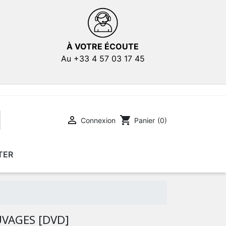
À VOTRE ÉCOUTE
Au +33 4 57 03 17 45

shopping_cart
Connexion
Panier
(0)
TER
E
E
AFFICHES DE FILMS
AFFICHES DE FILMS
UVAGES [DVD]