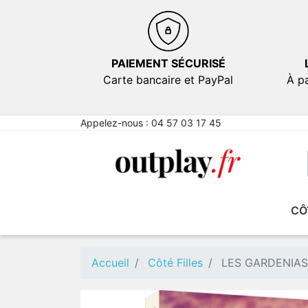
PAIEMENT SÉCURISÉ
Carte bancaire et PayPal
À pa
Appelez-nous :
04 57 03 17 45
CÔ
NOUVEAUTÉS
NOUVEAUTÉS
EN PROMOTION
EN PROMOTION
FICT
FICT
Comé
Comé
Accueil
Côté Filles
LES GARDENIAS
Emot
Emot
Sexy
Sexy