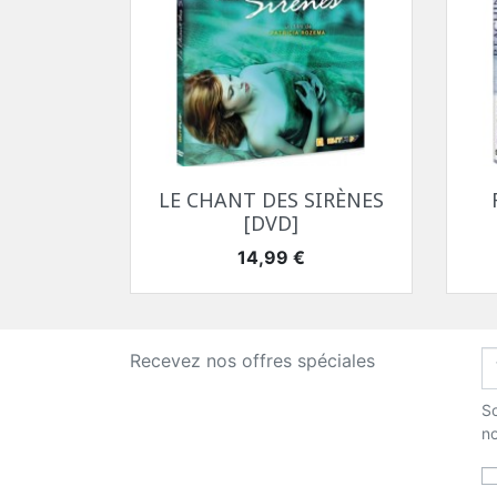
Aperçu rapide

LE CHANT DES SIRÈNES
[DVD]
Prix
14,99 €
Recevez nos offres spéciales
So
no