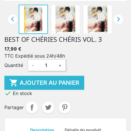


BEST OF CHÉRIES CHÉRIS VOL. 3
17,99 €
TTC
Expédié sous 24h/48h
Quantité
-
+

AJOUTER AU PANIER

En stock
Partager
Description
Détails du produit