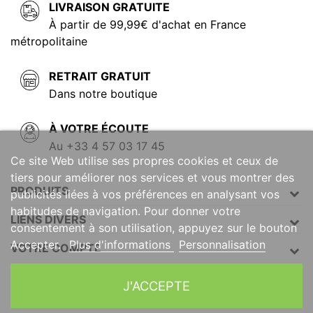
LIVRAISON GRATUITE
À partir de 99,99€ d'achat en France
métropolitaine
RETRAIT GRATUIT
Dans notre boutique
À VOTRE ÉCOUTE
Au +33 4 57 03 17 45
Ce site Web utilise ses propres cookies et ceux de
tiers pour améliorer nos services et vous montrer des
PRODUITS
publicités liées à vos préférences en analysant vos
habitudes de navigation. Pour donner votre
LIENS DIVERS
consentement à son utilisation, appuyez sur le bouton
Accepter.
Plus d'informations
Personnalisation
VOTRE COMPTE
INFORMATIONS
J'ACCEPTE
© Outplay. Tous droits réservés.