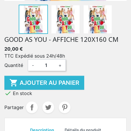
GOOD AS YOU - AFFICHE 120X160 CM
20,00 €
TTC
Expédié sous 24h/48h
Quantité
-
+

AJOUTER AU PANIER

En stock
Partager
Description
Détails du produit