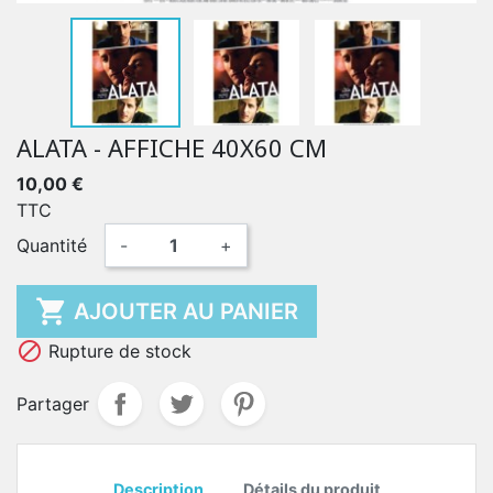
ALATA - AFFICHE 40X60 CM
10,00 €
TTC
Quantité
-
+

AJOUTER AU PANIER

Rupture de stock
Partager
Description
Détails du produit