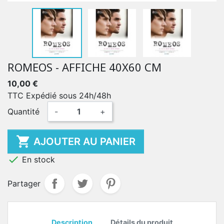
ROMEOS - AFFICHE 40X60 CM
10,00 €
TTC
Expédié sous 24h/48h
Quantité
-
+

AJOUTER AU PANIER

En stock
Partager
Description
Détails du produit