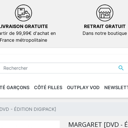
LIVRAISON GRATUITE
RETRAIT GRATUIT
rtir de 99,99€ d'achat en
Dans notre boutique
France métropolitaine

TÉ GARÇONS
CÔTÉ FILLES
OUTPLAY VOD
NEWSLET
IONS
IONS
SÉRIES
SÉRIES
DOCUMENTAIRES
DOCUMENTAIRES
VERSION FRANÇAIS
VERSION FRANÇAIS
dies
dies
VD - ÉDITION DIGIPACK]
ion
ion
MARGARET [DVD - É