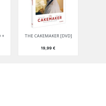
Aperçu rapide

 +
THE CAKEMAKER [DVD]
Prix
19,99 €