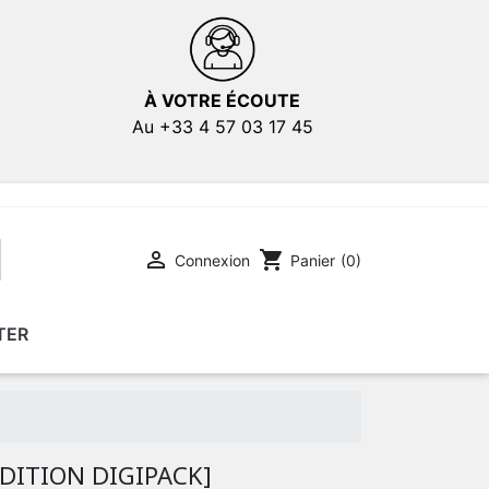
À VOTRE ÉCOUTE
Au +33 4 57 03 17 45

shopping_cart
Connexion
Panier
(0)
TER
E
E
AFFICHES DE FILMS
AFFICHES DE FILMS
DITION DIGIPACK]