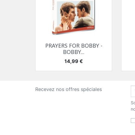
Aperçu rapide

PRAYERS FOR BOBBY -
BOBBY...
Prix
14,99 €
Recevez nos offres spéciales
So
no