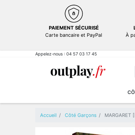
PAIEMENT SÉCURISÉ
Carte bancaire et PayPal
À pa
Appelez-nous :
04 57 03 17 45
CÔ
NOUVEAUTÉS
NOUVEAUTÉS
EN PROMOTION
EN PROMOTION
FICT
FICT
Comé
Comé
Accueil
Côté Garçons
MARGARET [D
Emot
Emot
Sexy
Sexy