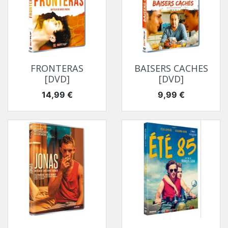
FRONTERAS
BAISERS CACHES
[DVD]
[DVD]
Prix
Prix
14,99 €
9,99 €