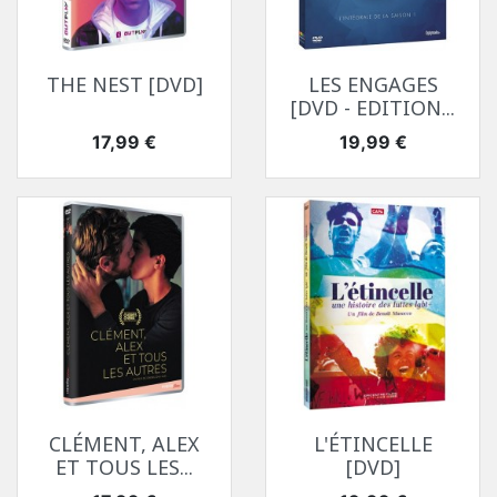
THE NEST [DVD]
LES ENGAGES
[DVD - EDITION...
Prix
Prix
17,99 €
19,99 €
CLÉMENT, ALEX
L'ÉTINCELLE
ET TOUS LES...
[DVD]