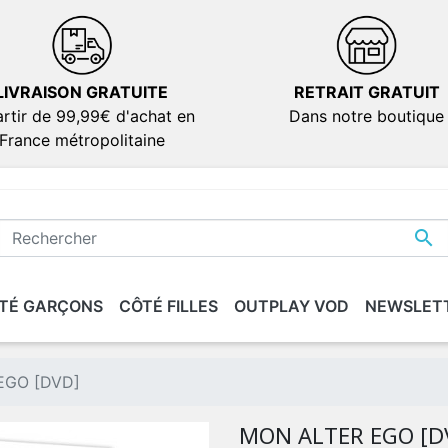
LIVRAISON GRATUITE
RETRAIT GRATUIT
rtir de 99,99€ d'achat en
Dans notre boutique
France métropolitaine

TÉ GARÇONS
CÔTÉ FILLES
OUTPLAY VOD
NEWSLET
IONS
IONS
SÉRIES
SÉRIES
DOCUMENTAIRES
DOCUMENTAIRES
VERSION FRANÇAIS
VERSION FRANÇAIS
dies
dies
EGO [DVD]
ion
ion
MON ALTER EGO [D