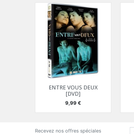
Aperçu rapide

ENTRE VOUS DEUX
[DVD]
Prix
9,99 €
Recevez nos offres spéciales