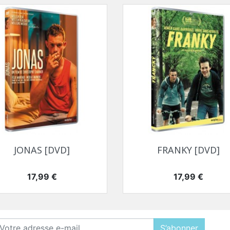
Aperçu rapide
Aperçu rapide


JONAS [DVD]
FRANKY [DVD]
Prix
Prix
17,99 €
17,99 €
S’abonner