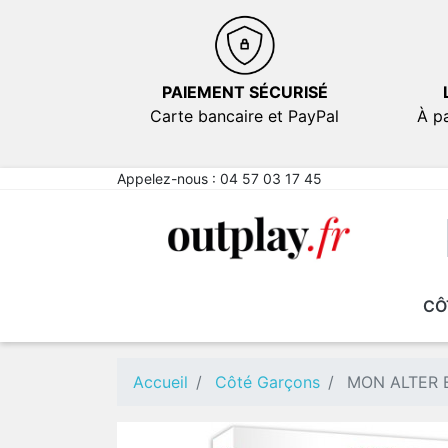
PAIEMENT SÉCURISÉ
Carte bancaire et PayPal
À pa
Appelez-nous :
04 57 03 17 45
CÔ
NOUVEAUTÉS
NOUVEAUTÉS
EN PROMOTION
EN PROMOTION
FICT
FICT
Comé
Comé
Accueil
Côté Garçons
MON ALTER 
Emot
Emot
Sexy
Sexy