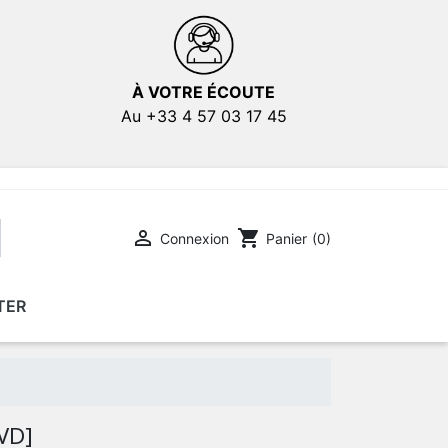
À VOTRE ÉCOUTE
Au +33 4 57 03 17 45

shopping_cart
Connexion
Panier
(0)
TER
E
E
AFFICHES DE FILMS
AFFICHES DE FILMS
VD]