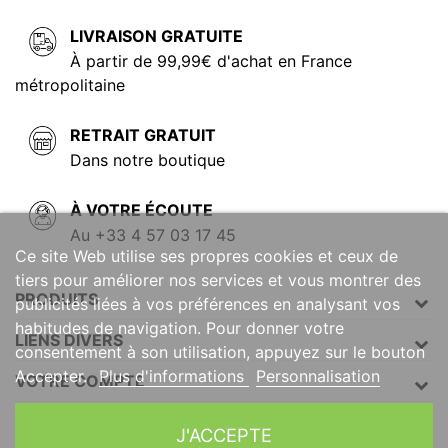
LIVRAISON GRATUITE
À partir de 99,99€ d'achat en France
métropolitaine
RETRAIT GRATUIT
Dans notre boutique
À VOTRE ÉCOUTE
Au +33 4 57 03 17 45
Ce site Web utilise ses propres cookies et ceux de
tiers pour améliorer nos services et vous montrer des
PRODUITS
publicités liées à vos préférences en analysant vos
habitudes de navigation. Pour donner votre
LIENS DIVERS
consentement à son utilisation, appuyez sur le bouton
Accepter.
Plus d'informations
Personnalisation
VOTRE COMPTE
INFORMATIONS
J'ACCEPTE