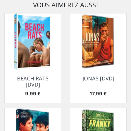
VOUS AIMEREZ AUSSI
BEACH RATS
JONAS [DVD]
[DVD]
Prix
Prix
9,99 €
17,99 €