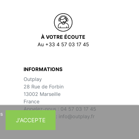
À VOTRE ÉCOUTE
Au +33 4 57 03 17 45
INFORMATIONS
Outplay
28 Rue de Forbin
13002 Marseille
France
Appelez-nous :
04 57 03 17 45
es
Écrivez-nous :
info@outplay.fr
J'ACCEPTE