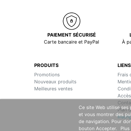
PAIEMENT SÉCURISÉ
Carte bancaire et PayPal
À pa
PRODUITS
LIENS
Promotions
Frais 
Nouveaux produits
Menti
Meilleures ventes
Condi
Accès
Conta
Ce site Web utilise ses
Plan d
et vous montrer des pub
Inscr
de navigation. Pour don
bouton Accepter.
Plus