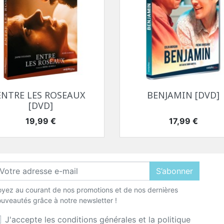
Aperçu rapide
Aperçu rapide


ENTRE LES ROSEAUX
BENJAMIN [DVD]
[DVD]
Prix
Prix
19,99 €
17,99 €
S’abonner
yez au courant de nos promotions et de nos dernières
uveautés grâce à notre newsletter !
J'accepte les conditions générales et la politique