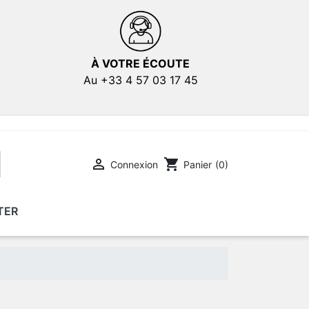
À VOTRE ÉCOUTE
Au +33 4 57 03 17 45

shopping_cart
Connexion
Panier
(0)
TER
E
E
AFFICHES DE FILMS
AFFICHES DE FILMS