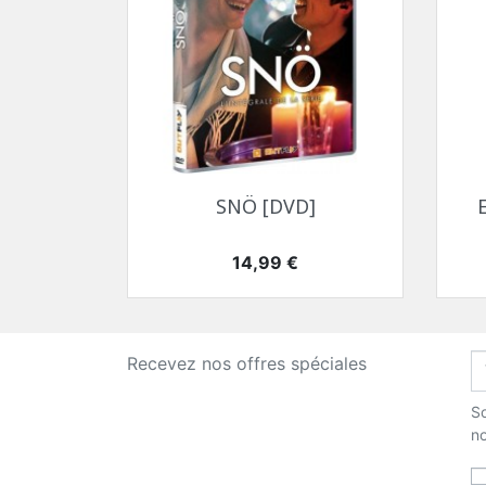
Aperçu rapide

SNÖ [DVD]
Prix
14,99 €
Recevez nos offres spéciales
So
no