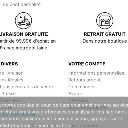
de confidentialité
LIVRAISON GRATUITE
RETRAIT GRATUIT
rtir de 99,99€ d'achat en
Dans notre boutique
France métropolitaine
 DIVERS
VOTRE COMPTE
de livraison
Informations personnelles
ons légales
Retours produit
tions générales de vente
Commandes
 Presse
Avoirs
ctez-nous
Adresses
 propres cookies et ceux de tiers pour améliorer nos servic
u site
Bons de réduction
licités liées à vos préférences en analysant vos habitudes
iption NewsLetter
ner votre consentement à son utilisation, appuyez sur le
© Outplay. Tous droits réservés.
 d'informations
Personnalisation