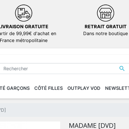
LIVRAISON GRATUITE
RETRAIT GRATUIT
rtir de 99,99€ d'achat en
Dans notre boutique
France métropolitaine

TÉ GARÇONS
CÔTÉ FILLES
OUTPLAY VOD
NEWSLET
IONS
IONS
SÉRIES
SÉRIES
DOCUMENTAIRES
DOCUMENTAIRES
VERSION FRANÇAIS
VERSION FRANÇAIS
dies
dies
VD]
ion
ion
MADAME [DVD]