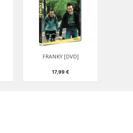
Aperçu rapide

FRANKY [DVD]
Prix
17,99 €