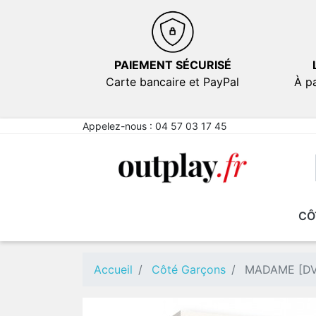
PAIEMENT SÉCURISÉ
Carte bancaire et PayPal
À pa
Appelez-nous :
04 57 03 17 45
CÔ
NOUVEAUTÉS
NOUVEAUTÉS
EN PROMOTION
EN PROMOTION
FICT
FICT
Comé
Comé
Accueil
Côté Garçons
MADAME [D
Emot
Emot
Sexy
Sexy