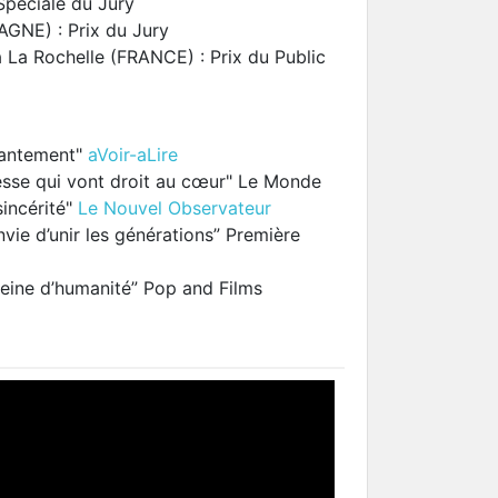
péciale du Jury
GNE) : Prix du Jury
 La Rochelle (FRANCE) : Prix du Public
hantement"
aVoir-aLire
esse qui vont droit au cœur" Le Monde
sincérité"
Le Nouvel Observateur
ie d’unir les générations” Première
leine d’humanité” Pop and Films