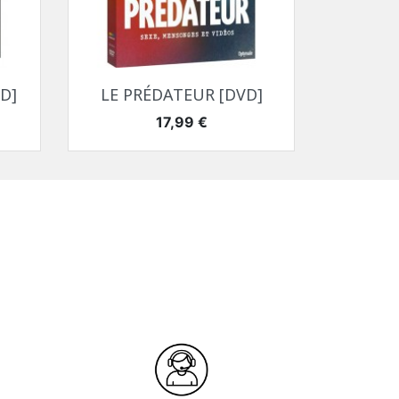
Aperçu rapide

D]
LE PRÉDATEUR [DVD]
Prix
17,99 €