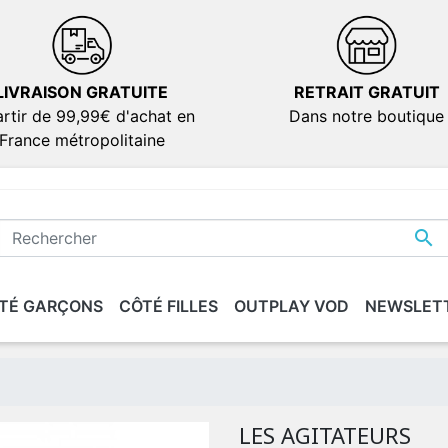
LIVRAISON GRATUITE
RETRAIT GRATUIT
rtir de 99,99€ d'achat en
Dans notre boutique
France métropolitaine

TÉ GARÇONS
CÔTÉ FILLES
OUTPLAY VOD
NEWSLET
IONS
IONS
SÉRIES
SÉRIES
DOCUMENTAIRES
DOCUMENTAIRES
VERSION FRANÇAIS
VERSION FRANÇAIS
dies
dies
ion
ion
LES AGITATEURS