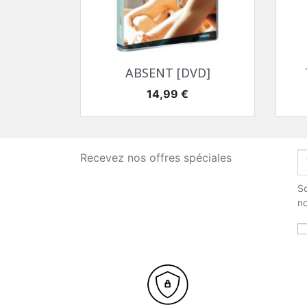
Aperçu rapide

ABSENT [DVD]
Prix
14,99 €
Recevez nos offres spéciales
So
no