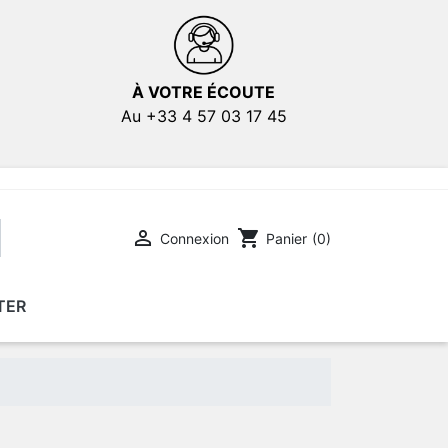
À VOTRE ÉCOUTE
Au +33 4 57 03 17 45

shopping_cart
Connexion
Panier
(0)
TER
E
E
AFFICHES DE FILMS
AFFICHES DE FILMS