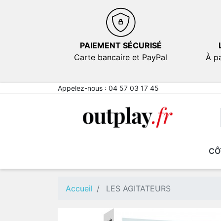
PAIEMENT SÉCURISÉ
Carte bancaire et PayPal
À pa
Appelez-nous :
04 57 03 17 45
CÔ
NOUVEAUTÉS
NOUVEAUTÉS
EN PROMOTION
EN PROMOTION
FICT
FICT
Comé
Comé
Accueil
LES AGITATEURS
Emot
Emot
Sexy
Sexy