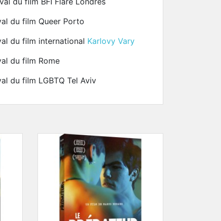
ival du film BFI Flare Londres
ival du film Queer Porto
val du film international
Karlovy Vary
ival du film Rome
ival du film LGBTQ Tel Aviv