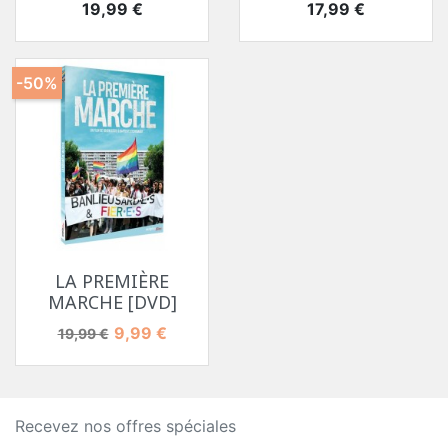
Prix
Prix
19,99 €
17,99 €
-50%
LA PREMIÈRE
MARCHE [DVD]
Prix de base
Prix
9,99 €
19,99 €
Recevez nos offres spéciales