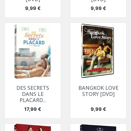
Prix
Prix
9,99 €
9,99 €
DES SECRETS
BANGKOK LOVE
DANS LE
STORY [DVD]
PLACARD...
Prix
Prix
17,99 €
9,99 €