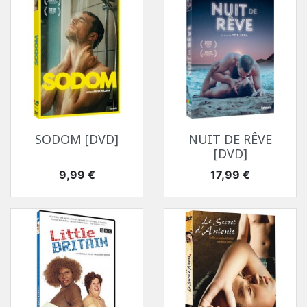
SODOM [DVD]
NUIT DE RÊVE
[DVD]
Prix
Prix
9,99 €
17,99 €