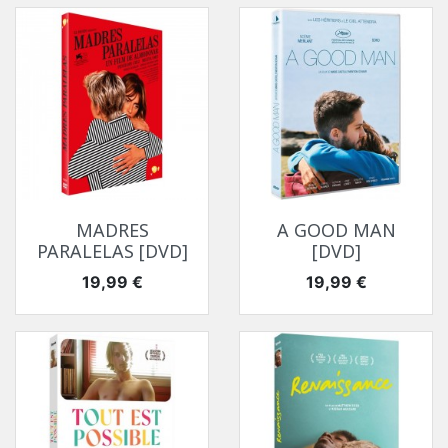
MADRES
A GOOD MAN
PARALELAS [DVD]
[DVD]
Prix
Prix
19,99 €
19,99 €