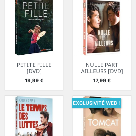
PETITE FILLE
NULLE PART
[DVD]
AILLEURS [DVD]
Prix
Prix
19,99 €
17,99 €
EXCLUSIVITÉ WEB !