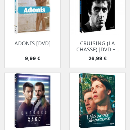
ADONIS [DVD]
CRUISING (LA
CHASSE) [DVD +...
Prix
Prix
9,99 €
26,99 €