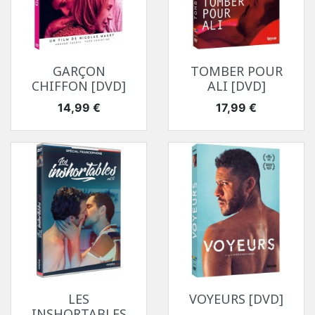
GARÇON
TOMBER POUR
CHIFFON [DVD]
ALI [DVD]
Prix
Prix
14,99 €
17,99 €
LES
VOYEURS [DVD]
INSHORTABLES