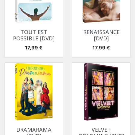
TOUT EST
RENAISSANCE
POSSIBLE [DVD]
[DVD]
Prix
Prix
17,99 €
17,99 €
DRAMARAMA
VELVET