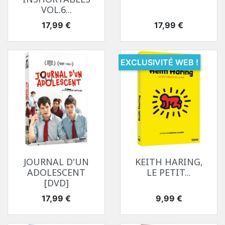
VOL.6...
Prix
Prix
17,99 €
17,99 €
EXCLUSIVITÉ WEB !
JOURNAL D'UN
KEITH HARING,
ADOLESCENT
LE PETIT...
[DVD]
Prix
Prix
17,99 €
9,99 €