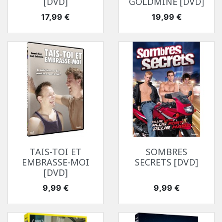
[DVD]
GOLDMINE [DVD]
Prix
Prix
17,99 €
19,99 €
TAIS-TOI ET
SOMBRES
EMBRASSE-MOI
SECRETS [DVD]
[DVD]
Prix
Prix
9,99 €
9,99 €