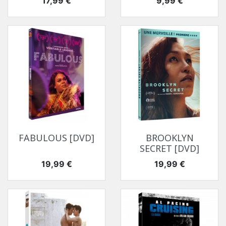
17,99 €
9,99 €
FABULOUS [DVD]
BROOKLYN
SECRET [DVD]
Prix
Prix
19,99 €
19,99 €