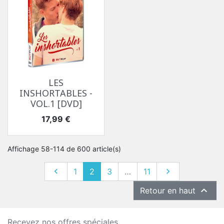
LES
INSHORTABLES -
VOL.1 [DVD]
Prix
17,99 €
Affichage 58-114 de 600 article(s)
Précédent
Suivant

1
2
3
…
11


Retour en haut
Recevez nos offres spéciales