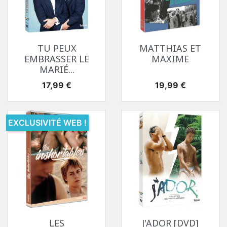
TU PEUX
MATTHIAS ET
EMBRASSER LE
MAXIME
MARIÉ...
Prix
Prix
17,99 €
19,99 €
EXCLUSIVITÉ WEB !
LES
J'ADOR [DVD]