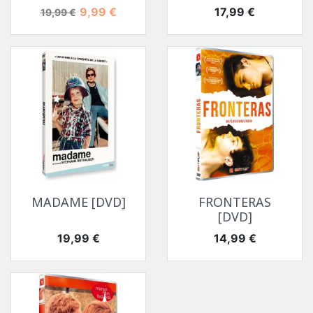
Prix de base
Prix
Prix
9,99 €
17,99 €
19,99 €
MADAME [DVD]
FRONTERAS
[DVD]
Prix
Prix
19,99 €
14,99 €