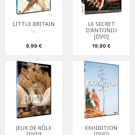
LITTLE BRITAIN
LE SECRET
-...
D'ANTONIO
[DVD]
Prix
Prix
9,99 €
19,90 €
JEUX DE RÔLE
EXHIBITION
[DVD]
[DVD]