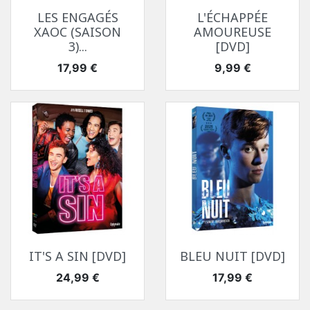
LES ENGAGÉS
L'ÉCHAPPÉE
XAOC (SAISON
AMOUREUSE
3)...
[DVD]
Prix
Prix
17,99 €
9,99 €
IT'S A SIN [DVD]
BLEU NUIT [DVD]
Prix
Prix
24,99 €
17,99 €